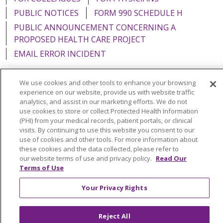
PUBLIC NOTICES
FORM 990 SCHEDULE H
PUBLIC ANNOUNCEMENT CONCERNING A
PROPOSED HEALTH CARE PROJECT
EMAIL ERROR INCIDENT
We use cookies and other tools to enhance your browsing
experience on our website, provide us with website traffic
analytics, and assist in our marketing efforts. We do not
Language Assistance:
English
Español
Italiano
use cookies to store or collect Protected Health Information
POLSKI
Português do Brasil
中文
Tagalog
(PHI) from your medical records, patient portals, or clinical
visits. By continuing to use this website you consent to our
Tiếng Việt
Français
한국어
عربى
РУССКИЙ
use of cookies and other tools. For more information about
these cookies and the data collected, please refer to
Kabuverdianu
SHQIP
हिंदी
ગુજરાતી
ភាសាខ្មែរ
our website terms of use and privacy policy.
Read Our
Terms of Use
Ελληνικά
Your Privacy Rights
Reject All