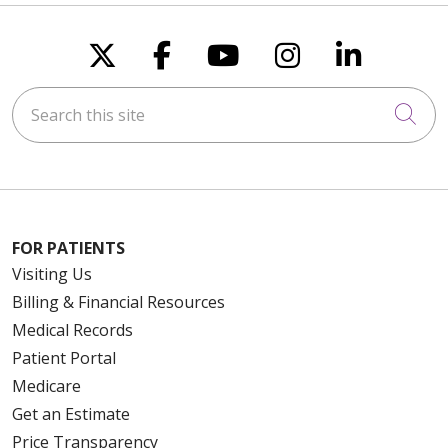
Follow us on X
Follow us on Faceboo
Follow us on You
Follow us on
Follow u
Search this site
Cli
FOR PATIENTS
Visiting Us
Billing & Financial Resources
Medical Records
Patient Portal
Medicare
Get an Estimate
Price Transparency