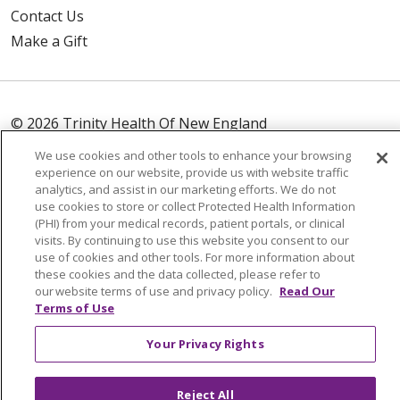
Contact Us
Make a Gift
© 2026 Trinity Health Of New England
CONTACT US
We use cookies and other tools to enhance your browsing
TERMS OF USE AND ONLINE PRIVACY
experience on our website, provide us with website traffic
analytics, and assist in our marketing efforts. We do not
YOUR PRIVACY RIGHTS
COOKIE LIST
use cookies to store or collect Protected Health Information
NOTICE OF PRIVACY PRACTICES
(PHI) from your medical records, patient portals, or clinical
visits. By continuing to use this website you consent to our
NOTICE OF NONDISCRIMINATION
use of cookies and other tools. For more information about
FOR COLLEAGUES
FOR PHYSICIANS
these cookies and the data collected, please refer to
our website terms of use and privacy policy.
Read Our
PUBLIC NOTICES
FORM 990 SCHEDULE H
Terms of Use
PUBLIC ANNOUNCEMENT CONCERNING A
Your Privacy Rights
PROPOSED HEALTH CARE PROJECT
EMAIL ERROR INCIDENT
Reject All