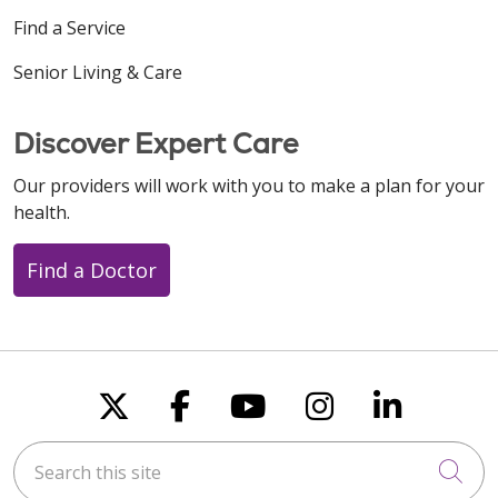
Find a Service
Senior Living & Care
Discover Expert Care
Our providers will work with you to make a plan for your
health.
Find a Doctor
Follow us on X
Follow us on Faceboo
Follow us on You
Follow us on
Follow u
Search this site
Cli